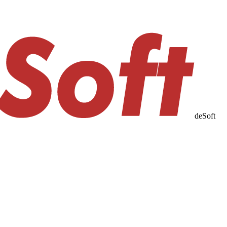
de
Soft